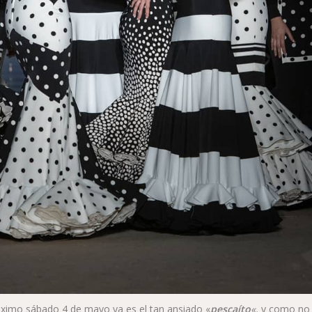
róximo sábado 4 de mayo ya es el tan ansiado «
pescaíto
«,
y como no