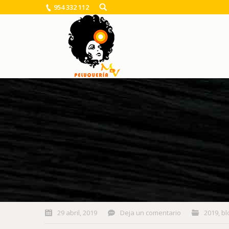
954 332 112
You are here:
29 abril, 2019
Deja un comentario
2019
,
bl