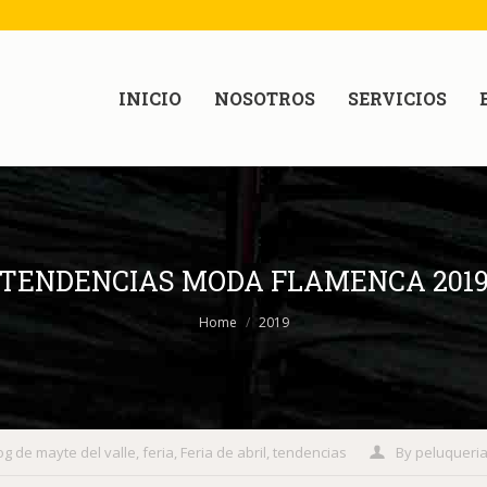
INICIO
NOSOTROS
SERVICIOS
TENDENCIAS MODA FLAMENCA 201
Home
2019
og de mayte del valle
,
feria
,
Feria de abril
,
tendencias
By
peluqueri