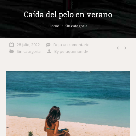
Caída del pelo en verano
You are here:
Home
Sin categoría
28 julio, 2022
Deja un comentario
Sin categoría
By
peluqueriamdv