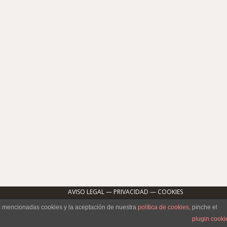
abordan los mismos interrogantes… ¿Qué me pongo?
lleves. Da igual si decides llevar…
riana, donde se encuentra nuestra peluquería y
hasta donde este sentimiento podía…
AVISO LEGAL
—
PRIVACIDAD
—
COOKIES
C/ San Jacinto Nº18 local 4, 41010 SEVILLA
as mencionadas cookies y la aceptación de nuestra
política de cookies
, pinche el
Tel: (34)954 332 112 · Email: info@peluqueriamdv.com
plugin cooki