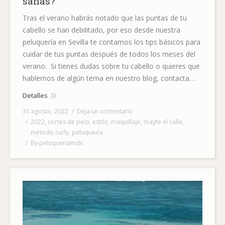
sanas?
Tras el verano habrás notado que las puntas de tu
cabello se han debilitado, por eso desde nuestra
peluquería en Sevilla te contamos los tips básicos para
cuidar de tus puntas después de todos los meses del
verano. Si tienes dudas sobre tu cabello o quieres que
hablemos de algún tema en nuestro blog, contacta…
Detalles
31 agosto, 2022
Deja un comentario
2022
,
cortes de pelo
,
estilo
,
maquillaje
,
mayte el valle
,
método curly
,
peluquería
By
peluqueriamdv