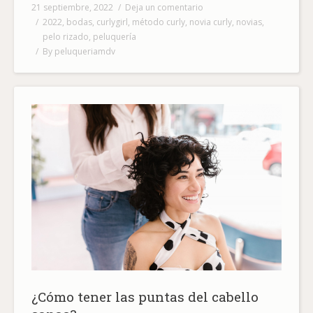
21 septiembre, 2022
Deja un comentario
2022
,
bodas
,
curlygirl
,
método curly
,
novia curly
,
novias
,
pelo rizado
,
peluquería
By
peluqueriamdv
¿Cómo tener las puntas del cabello