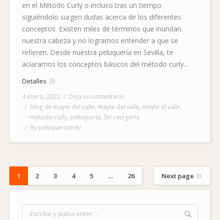
en el Método Curly o incluso tras un tiempo
siguiéndolo surgen dudas acerca de los diferentes
conceptos. Existen miles de términos que inundan
nuestra cabeza y no logramos entender a que se
refieren. Desde nuestra peluquería en Sevilla, te
aclaramos los conceptos básicos del método curly…
Detalles
4 enero, 2022
Deja un comentario
blog de mayte del valle
,
mayte del valle
,
mayte el valle
,
método curly
,
peluquería
,
Sin categoría
By
peluqueriamdv
1
2
3
4
5
…
26
Next page