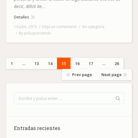
decir, difícil de…
Detalles
14 julio, 2015
Deja un comentario
Sin categoría
By
peluqueriamdv
1
…
13
14
15
16
17
…
26
Prev page
Next page
Entradas recientes