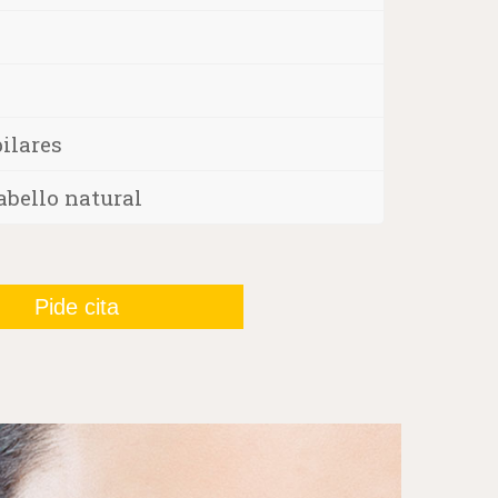
Tratamientos capilar
ilares
abello natural
Pide cita