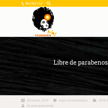
954 332 112
Libre de parabenos
You are here:
26 enero, 2019
Deja un comentario
2019
,
By
peluqueriamdv