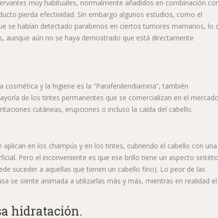
ervantes muy habituales, normalmente añadidos en combinación co
ducto pierda efectividad. Sin embargo algunos estudios, como el
e se habían detectado parabenos en ciertos tumores mamarios, lo 
tes, aunque aún no se haya demostrado que está directamente
 cosmética y la higiene es la “Parafenilendiamina”, también
ayoría de los tintes permanentes que se comercializan en el mercado
itaciones cutáneas, erupciones o incluso la caída del cabello.
plican en los champús y en los tintes, cubriendo el cabello con una
cial. Pero el inconveniente es que ese brillo tiene un aspecto sintéti
ede suceder a aquellas que tienen un cabello fino). Lo peor de las
usa se siente animada a utilizarlas más y más, mientras en realidad el
a hidratación.