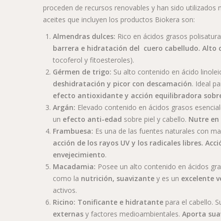
proceden de recursos renovables y han sido utilizados
aceites que incluyen los productos Biokera son:
Almendras dulces:
Rico en ácidos grasos polisatur
barrera e hidratación del cuero cabelludo. Alto 
tocoferol y fitoesteroles).
Gérmen de trigo:
Su alto contenido en ácido linolei
deshidratación y picor con descamación
. Ideal p
efecto antioxidante y acción equilibradora sobr
Argán:
Elevado contenido en ácidos grasos esencial
un
efecto anti-edad
sobre piel y cabello.
Nutre en
Frambuesa:
Es una de las fuentes naturales con 
acción de los rayos UV y los radicales libres. Ac
envejecimiento
.
Macadamia:
Posee un alto contenido en ácidos gr
como la
nutrición, suavizante
y es un
excelente v
activos.
Ricino:
Tonificante e hidratante
para el cabello. 
externas
y factores medioambientales.
Aporta sua