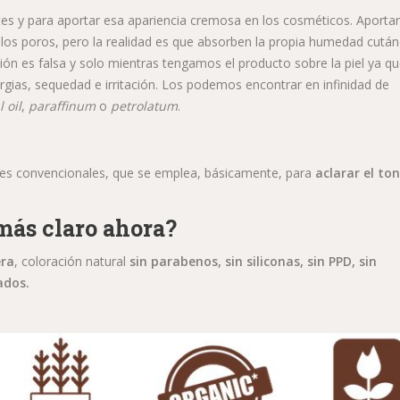
es y para aportar esa apariencia cremosa en los cosméticos. Aporta
 los poros, pero la realidad es que absorben la propia humedad cután
ión es falsa y solo mientras tengamos el producto sobre la piel ya q
gias, sequedad e irritación. Los podemos encontrar en infinidad de
 oil
,
paraffinum
o
petrolatum
.
intes convencionales, que se emplea, básicamente, para
aclarar el to
más claro ahora?
era
, coloración natural
sin parabenos,
sin siliconas, sin PPD, sin
ados.