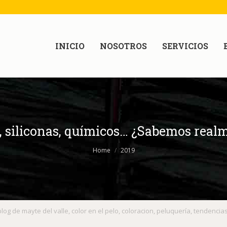
INICIO
NOSOTROS
SERVICIOS
, siliconas, químicos… ¿Sabemos realm
Home
2019
blog de mayte del valle
,
color en el pelo
,
coloracion
,
peluquería
,
tendencias