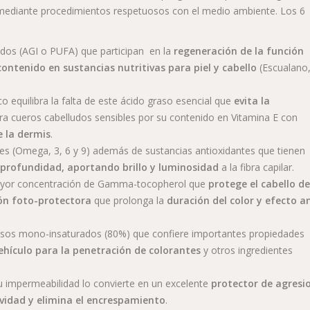
 mediante procedimientos respetuosos con el medio ambiente. Los 6
ados (AGI o PUFA) que participan en la
regeneración de la función
contenido en sustancias nutritivas para piel y cabello
(Escualano
co equilibra la falta de este ácido graso esencial que
evita la
ara cueros cabelludos sensibles por su contenido en Vitamina E con
e la dermis
.
es (Omega, 3, 6 y 9) además de sustancias antioxidantes que tienen
 profundidad, aportando brillo y luminosidad
a la fibra capilar.
mayor concentración de Gamma-tocopherol que
protege el cabello de
ción foto-protectora
que prolonga la
duración del color y efecto an
asos mono-insaturados (80%) que confiere importantes propiedades
ehículo para la penetración de colorantes
y otros ingredientes
Su impermeabilidad lo convierte en un excelente
protector de agresi
vidad y elimina el encrespamiento
.