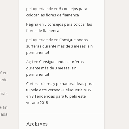
peluqueriamdv
en
5 consejos para
colocar las flores de flamenca
Página
en
5 consejos para colocar las
flores de flamenca
peluqueriamdv
en
Consigue ondas
surferas durante más de 3 meses ¡sin
permanente!
Agri
en
Consigue ondas surferas
durante más de 3 meses ¡sin
 Y en
permanente!
uede
Cortes, colores y peinados. Ideas para
tu pelo este verano - Peluquería MDV
 más
en
3 Tendencias para tu pelo este
verano 2018
e fin
nada
Archivos