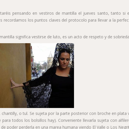
réis pensando en vestiros de mantilla el jueves santo, tanto si e
s recordamos los puntos claves del protocolo para llevar a la perfec
antilla significa vestirse de luto, es un acto de respeto y de sobried
hantilly, o tul. Se sujeta por la parte posterior con broche en plata 
para todos los bolsillos hay). Conveniente llevarla sujeta con alfile
de poder perderla en una marea humana viendo El Valle o Los Negri