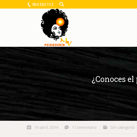
954 332 112
¿Conoces el 
You are here:
10 abril, 2014
1 Comentario
Sin categoría