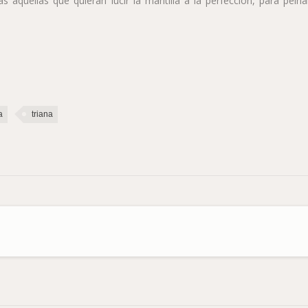
 aquellas que quieran lucir la mantilla a la perfección, para peinar
a
triana