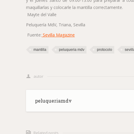
y el Jueves Santo de 09:00-13:00 para preparar a todas
maquillarlas y colocarle la mantilla correctamente.
Mayte del Valle
Peluquería MdV, Triana, Sevilla
Fuente:
Sevilla Magazine
mantilla
peluqueria mdv
protocolo
sevill
autor
peluqueriamdv
Related posts