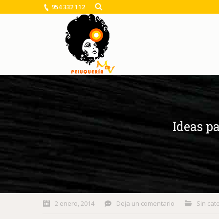
954 332 112
Ideas p
You are here:
2 enero, 2014
Deja un comentario
Sin cat