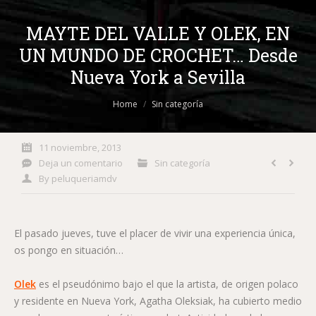
MAYTE DEL VALLE Y OLEK, EN
UN MUNDO DE CROCHET… Desde
Nueva York a Sevilla
You are here:
Home
Sin categoría
11 noviembre, 2013
Deja un comentario
Sin categoría
By
peluqueriamdv
El pasado jueves, tuve el placer de vivir una experiencia única,
os pongo en situación…
Olek
es el pseudónimo bajo el que la artista, de origen polaco
y residente en Nueva York, Agatha Oleksiak, ha cubierto medio