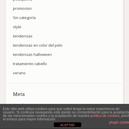
promocion
Sin categoría
style
tendencias
tendencias en color del pelo
tendencias halloween
tratamiento cabello
verano
Meta
Acceder
Este sitio web utiliza cookies para que usted tenga la mejor experiencia de
usuario. Si continúa navegando está dando su consentimiento para la aceptació
Feed de entradas
de las mencionadas cookies y la aceptación de nuestra
política de cookies
, pinc
el enlace para mayor información.
plugin cooki
Feed de comentarios
ACEPTAR