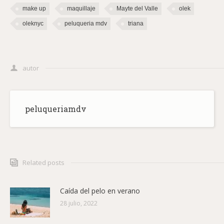
make up
maquillaje
Mayte del Valle
olek
oleknyc
peluqueria mdv
triana
autor
peluqueriamdv
Related posts
Caída del pelo en verano
28 julio, 2022