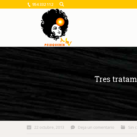
954 332 112
Tres tratam
You are here:
22 octubre, 2013
Deja un comentario
Sin 