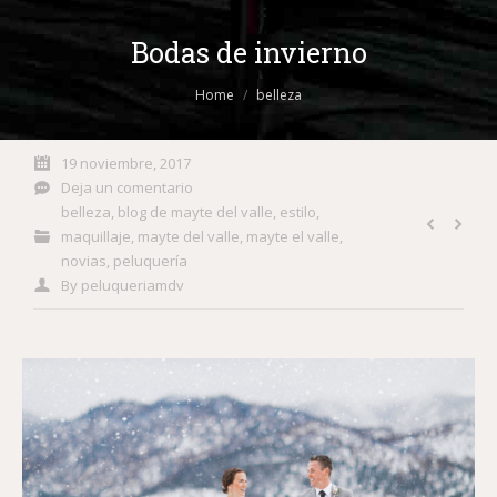
Bodas de invierno
You are here:
Home
belleza
19 noviembre, 2017
Deja un comentario
belleza
,
blog de mayte del valle
,
estilo
,
maquillaje
,
mayte del valle
,
mayte el valle
,
novias
,
peluquería
By
peluqueriamdv