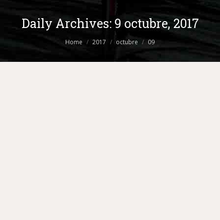
Daily Archives:
9 octubre, 2017
You are here:
Home
2017
octubre
09
Llega la tendencia COLOR MELT, la
evolución del balayage