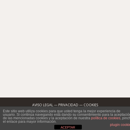
Sin duda ha sido, y es, la coloración más demandada
de 2017, el balayage aporta luminosidad y juventud al
rostro de una manera muy natural. Pero parece que
una nueva tendencia en coloración viene a suplantar el
reinado del balayage. Se trata de lo que los expertos
han llamado Color Melt o Color Melting, y…
9 octubre, 2017
Deja un comentario
belleza
,
blog de mayte del valle
,
color en el pelo
,
estilo
,
haircontouring
,
mayte del valle
,
peinados
,
peluquería
,
Sin
categoría
,
style
,
tendencias
,
tendencias en color del pelo
By
peluqueriamdv
AVISO LEGAL
—
PRIVACIDAD
—
COOKIES
C/ San Jacinto Nº18 local 4, 41010 SEVILLA
Este sitio web utiliza cookies para que usted tenga la mejor experiencia de
usuario. Si continúa navegando está dando su consentimiento para la aceptació
Tel: (34)954 332 112 · Email: info@peluqueriamdv.com
de las mencionadas cookies y la aceptación de nuestra
política de cookies
, pinc
el enlace para mayor información.
plugin cooki
ACEPTAR