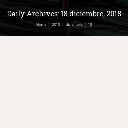
Daily Archives:
18 diciembre, 2018
You are here:
Home
2018
diciembre
18
2 Tendencias de maquillaje para
probar estas fiestas