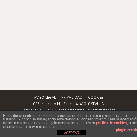
El hair contouring es una técnica de coloración con la
que el tinte se aplica de manera estratégica usando
tonos claros u oscuros en partes diferentes del cabello
que rodean el rostro. Inspirado en cómo nos
maquillamos para crear el contorno conseguirás
esculpir tu rostro para enmarcarlo y definirlo. Al igual
que con el maquillaje, dependiendo de…
8 marzo, 2017
Deja un comentario
peinados
,
peluquería
,
tendencias
By
peluqueriamdv
AVISO LEGAL
—
PRIVACIDAD
—
COOKIES
C/ San Jacinto Nº18 local 4, 41010 SEVILLA
Tel: (34)954 332 112 · Email: info@peluqueriamdv.com
Este sitio web utiliza cookies para que usted tenga la mejor experiencia de
usuario. Si continúa navegando está dando su consentimiento para la aceptació
de las mencionadas cookies y la aceptación de nuestra
política de cookies
, pinc
el enlace para mayor información.
plugin cooki
ACEPTAR