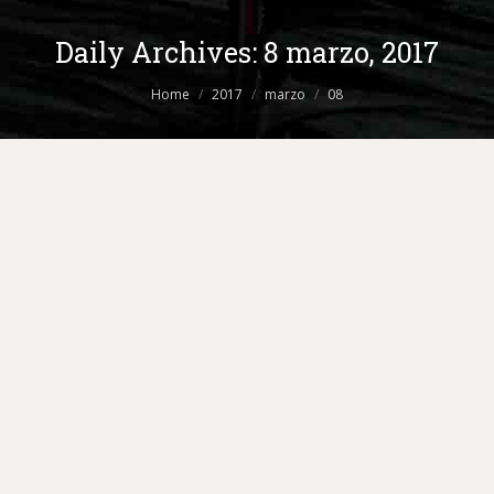
Daily Archives:
8 marzo, 2017
You are here:
Home
2017
marzo
08
El contouring llegó al cabello