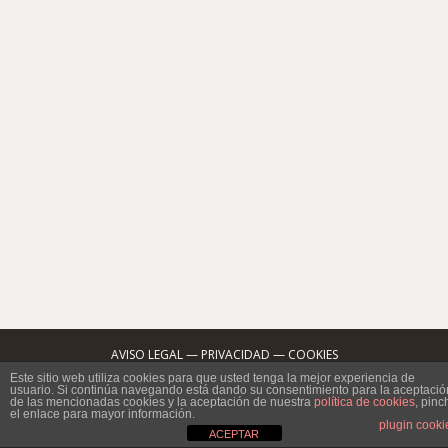
Protocolo Mantillas Semana Santa
¿Conocéis el protocolo para llevar correctamente las
mantillas en Semana Santa? Ya estamos en Primavera
en Sevilla, y aunque el tiempo parece que de momento
no acompaña, muchos de nosotros estamos
pensando ya en la Semana Santa. Hoy en el blog de
Peluquería MdV os vamos a hablar de el protocolo
para llevar mantilla el…
24 marzo, 2015
Deja un comentario
Sin categoría
By
peluqueriamdv
AVISO LEGAL
—
PRIVACIDAD
—
COOKIES
C/ San Jacinto Nº18 local 4, 41010 SEVILLA
Este sitio web utiliza cookies para que usted tenga la mejor experiencia de
usuario. Si continúa navegando está dando su consentimiento para la aceptació
Tel: (34)954 332 112 · Email: info@peluqueriamdv.com
de las mencionadas cookies y la aceptación de nuestra
política de cookies
, pinc
el enlace para mayor información.
plugin cooki
ACEPTAR