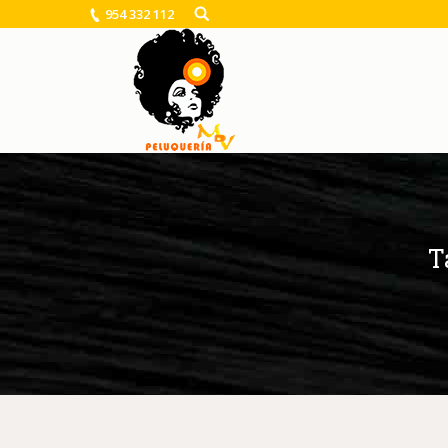
954 332 112
T
You are here: